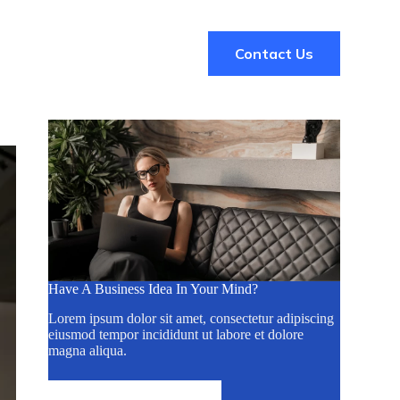
Contact Us
Contacts
Have A Business Idea In Your Mind?
Lorem ipsum dolor sit amet, consectetur adipiscing
eiusmod tempor incididunt ut labore et dolore
magna aliqua.