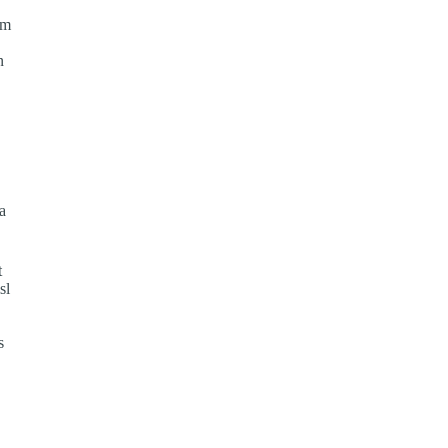
um
n
.
la
t
sl
s