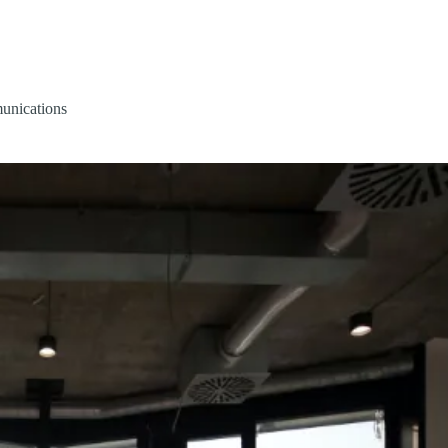
me
Online Training
Team
About Us
nications