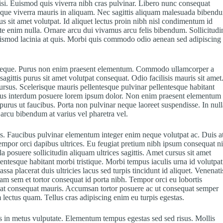
si. Euismod quis viverra nibh cras pulvinar. Libero nunc consequat
isque viverra mauris in aliquam. Nec sagittis aliquam malesuada bibend
us sit amet volutpat. Id aliquet lectus proin nibh nisl condimentum id
te enim nulla. Ornare arcu dui vivamus arcu felis bibendum. Sollicitudi
uismod lacinia at quis. Morbi quis commodo odio aenean sed adipiscing
es neque. Purus non enim praesent elementum. Commodo ullamcorper a
agittis purus sit amet volutpat consequat. Odio facilisis mauris sit amet
rsus. Scelerisque mauris pellentesque pulvinar pellentesque habitant
ibus interdum posuere lorem ipsum dolor. Non enim praesent elementum
tur purus ut faucibus. Porta non pulvinar neque laoreet suspendisse. In nul
s arcu bibendum at varius vel pharetra vel.
s. Faucibus pulvinar elementum integer enim neque volutpat ac. Duis a
empor orci dapibus ultrices. Eu feugiat pretium nibh ipsum consequat ni
a posuere sollicitudin aliquam ultrices sagittis. Amet cursus sit amet
llentesque habitant morbi tristique. Morbi tempus iaculis urna id volutpat
assa placerat duis ultricies lacus sed turpis tincidunt id aliquet. Venenati
quam sem et tortor consequat id porta nibh. Tempor orci eu lobortis
tpat consequat mauris. Accumsan tortor posuere ac ut consequat semper
 lectus quam. Tellus cras adipiscing enim eu turpis egestas.
lus in metus vulputate. Elementum tempus egestas sed sed risus. Mollis