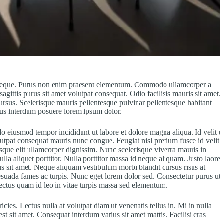
es neque. Purus non enim praesent elementum. Commodo ullamcorper a
agittis purus sit amet volutpat consequat. Odio facilisis mauris sit amet
rsus. Scelerisque mauris pellentesque pulvinar pellentesque habitant
bus interdum posuere lorem ipsum dolor.
do eiusmod tempor incididunt ut labore et dolore magna aliqua. Id velit 
olutpat consequat mauris nunc congue. Feugiat nisl pretium fusce id velit
esque elit ullamcorper dignissim. Nunc scelerisque viverra mauris in
la aliquet porttitor. Nulla porttitor massa id neque aliquam. Justo laore
rus sit amet. Neque aliquam vestibulum morbi blandit cursus risus at
lesuada fames ac turpis. Nunc eget lorem dolor sed. Consectetur purus u
ctus quam id leo in vitae turpis massa sed elementum.
ricies. Lectus nulla at volutpat diam ut venenatis tellus in. Mi in nulla
st sit amet. Consequat interdum varius sit amet mattis. Facilisi cras