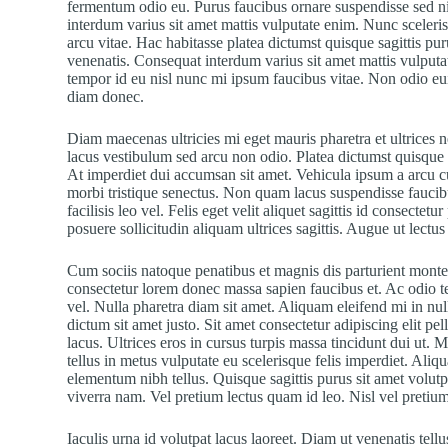
fermentum odio eu. Purus faucibus ornare suspendisse sed ni
interdum varius sit amet mattis vulputate enim. Nunc sceler
arcu vitae. Hac habitasse platea dictumst quisque sagittis pur
venenatis. Consequat interdum varius sit amet mattis vulputa
tempor id eu nisl nunc mi ipsum faucibus vitae. Non odio e
diam donec.
Diam maecenas ultricies mi eget mauris pharetra et ultric
lacus vestibulum sed arcu non odio. Platea dictumst quisque s
At imperdiet dui accumsan sit amet. Vehicula ipsum a arcu cu
morbi tristique senectus. Non quam lacus suspendisse fauc
facilisis leo vel. Felis eget velit aliquet sagittis id consecte
posuere sollicitudin aliquam ultrices sagittis. Augue ut lectu
Cum sociis natoque penatibus et magnis dis parturient monte
consectetur lorem donec massa sapien faucibus et. Ac odio t
vel. Nulla pharetra diam sit amet. Aliquam eleifend mi in null
dictum sit amet justo. Sit amet consectetur adipiscing elit pe
lacus. Ultrices eros in cursus turpis massa tincidunt dui ut. M
tellus in metus vulputate eu scelerisque felis imperdiet. Ali
elementum nibh tellus. Quisque sagittis purus sit amet volu
viverra nam. Vel pretium lectus quam id leo. Nisl vel pretium
Iaculis urna id volutpat lacus laoreet. Diam ut venenatis tel