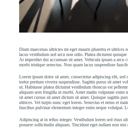
Diam maecenas ultricies mi eget mauris pharetra et ultric
lacus vestibulum sed arcu non odio. Platea dictumst quisque s
At imperdiet dui accumsan sit amet. Vehicula ipsum a arcu cu
morbi tristique senectus. Non quam lacus suspendisse fauci
Lorem ipsum dolor sit amet, consectetur adipiscing elit, sed 
tortor pretium viverra suspendisse. Sagittis purus sit amet v
ut. Habitasse platea dictumst vestibulum rhoncus est pellent
aliquam sem fringilla ut morbi. Amet mattis vulputate enim nul
sit amet cursus sit amet dictum sit amet. Quisque sagittis pu
ultrices. Vel turpis nunc eget lorem. Senectus et netus et ma
faucibus pulvinar elementum integer enim neque volutpat. Le
Adipiscing at in tellus integer. Vestibulum lorem sed risus ult
posuere sollicitudin aliquam. Tincidunt eget nullam non nisi e